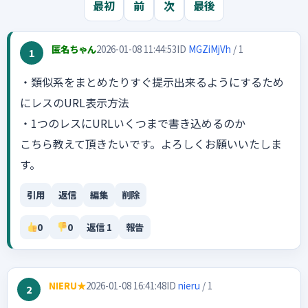
最初
前
次
最後
匿名ちゃん
2026-01-08 11:44:53
ID
MGZiMjVh
/ 1
1
・類似系をまとめたりすぐ提示出来るようにするため
にレスのURL表示方法
・1つのレスにURLいくつまで書き込めるのか
こちら教えて頂きたいです。よろしくお願いいたしま
す。
引用
返信
編集
削除
0
0
返信 1
報告
NIERU★
2026-01-08 16:41:48
ID
nieru
/ 1
2