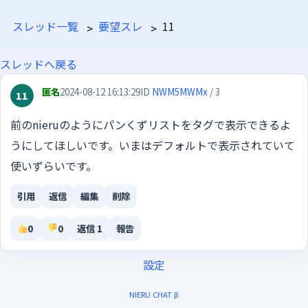
スレッド一覧
要望スレ
11
スレッドへ戻る
匿名
2024-08-12 16:13:29
ID
NWM5MWMx
/ 3
11
前のnieruのようにパンくずリストをタグで表示できるよ
うにしてほしいです。いまはデフォルトで表示されていて
使いずらいです。
引用
返信
編集
削除
0
0
返信 1
報告
設定
NIERU CHAT β