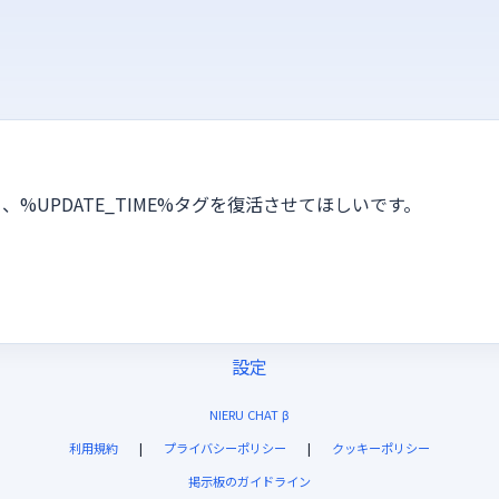
% 、%UPDATE_TIME%タグを復活させてほしいです。
設定
NIERU CHAT β
利用規約
|
プライバシーポリシー
|
クッキーポリシー
掲示板のガイドライン