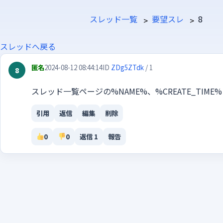
スレッド一覧
要望スレ
8
スレッドへ戻る
匿名
2024-08-12 08:44:14
ID
ZDg5ZTdk
/ 1
8
スレッド一覧ページの%NAME%、%CREATE_TIME
引用
返信
編集
削除
0
0
返信 1
報告