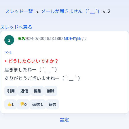
スレッド一覧
メールが届きません（`＿´)
2
スレッドへ戻る
匿名
2024-07-30 18:13:18
ID
MDE4Yjhk
/ 2
2
>>1
> どうしたらいいですか？
届きましたねー（＾＿＾）
ありがとうございますねー（＾＿＾）
引用
返信
編集
削除
1
0
返信 1
報告
設定